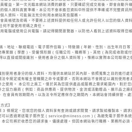
會員權益，第一次光臨本網站消費的顧客，只要確認完成交易後，即會自動升
供的個人資料真實準確，本公司不會承擔您資料中所提供不準確或不完整資訊所
供個人資料，可能無法充分利用本網站某些服務。
的會員帳號及密碼，不要將上述資料提供給任何人或允許任何人以您的個人資
何不當使用密碼之責任。
共用電腦或使用公共電腦，請記得關閉瀏覽器，以防他人看到上述資料取得您
稱、地址、聯絡電話、電子郵件信箱 )、特徵類 ( 年齡、性別、出生年月日等 
專業類 ( 學歷 )、受僱情形類 ( 任職公司、職務等 )、其他 ( 為完成
得以直接或間接識別，使用者身分之個人資料等 )，惟將以實際本公司取得之
識別使用者身分的個人資料，均僅供本網站於其內部、依照蒐集之目的進行處
法令規定或有權主管機關之命令或要求，否則本網站不會將足以識別使用者身分
外之使用。 本公司之員工，僅於其為您提供產品或服務之需求範圍內，對於您
之協力廠商 ( 例如：商品供應商、提供物流、金流或活動贈品、展示品之廠
。 在會員有效期間內，以及法令所定應保存之期間內，本網站會持續保管、處
利方式】
 3 條規定，您就您的個人資料享有查詢或請求閱覽、請求製給複製本、請
可以透過寄送電子郵件至 (
service@miiness.com
) ( 為避免電子郵件
，本公司將於收悉您的請求後，儘速處理。但因本網站執行職務、業務所必須