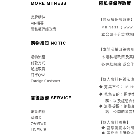
MORE MIINESS
隱私權保護政策
品牌精神
【隱私權保護政策
VIP招募
Mii:Ness ( www.
隱私權保護政策
本公司十分重視您
購物須知 NOTIC
【本隱私權政策適
購物流程
本隱私權政策及其
付款方式
各連結網站 或合
配送取貨
訂單Q&A
【個人資料保護法
Foreign Customer
◆ 蒐集單位：
Mii:
◆ 蒐集目的：提
售後服務 SERVICE
務、以及經營合於
◆ 溫馨提醒：網
退貨流程
路上公開的發言場
購物金
【個人資料蒐集】
7天鑑賞期
◆ 當您瀏覽本公
LINE客服
◆ 當您完成購物