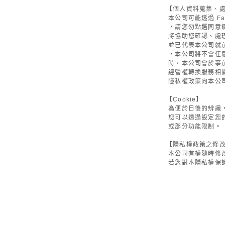
【個人資料蒐集、
本公司可能透過 F
，請您勿點選同意
將協助您確認、處
並已代表本公司就
，本公司將不會任
時，本公司會於事
經營權轉換服務相
隱私權政策向本公
【Cookie】
為便於日後的辨識，
您可以透過設定您的
或部分功能限制。
【隱私權政策之修
本公司有權隨時修
若您對本隱私權保護