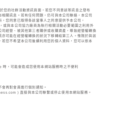
發布於您的社群活動資訊頁面，若您不同意該等訊息之發布
布相關訊息。若有任何問題，仍可與本公司聯絡，本公司
料，您同意已取得各該當事人之同意提供予本公司，
，或與本公司協力廠商為執行相關活動必要範圍之利用外
公司經營、被其他第三者購併或收購資產，導致經營權轉換
訊亦可能在經營權轉換的狀況下移轉給第三人。惟限於與該
，若您不希望本公司後續利用您的個人資料，您可以依本
kie 時，可能會造成您使用本網站服務時之不便利
不會再對會員進行個別通知。
ness.com
) 直接與本公司聯繫或停止使用本網站服務。