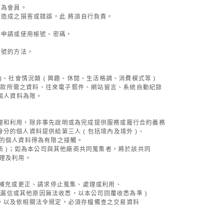
級為會員。
造成之損害或錯誤，此 將須自行負責。
料申請或使用帳號、密碼，
帳號的方法。
)、社會情況類 ( 興趣、休閒、生活格調、消費模式等 )
收款或付款所需之資料、往來電子郵件、網站留言、系統自動紀錄
個人資料為限。
理和利用，除非事先說明或為完成提供服務或履行合約義務
的個人資料提供給第三人 ( 包括境內及境外 )、
的個人資料得為有限之接觸。
商 )；如為本公司與其他廠商共同蒐集者，將於該共同
理及利用。
求補充或更正、請求停止蒐集、處理或利用、
系統漏信或其他原因無法收悉，以本公司回覆收悉為準 )
，以及依相關法令規定，必須存檔備查之交易資料