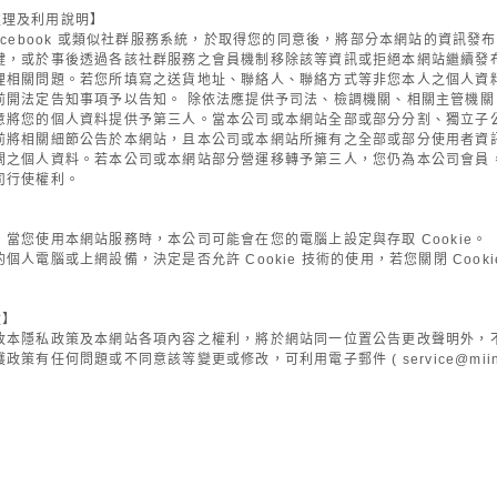
處理及利用說明】
acebook 或類似社群服務系統，於取得您的同意後，將部分本網站的資訊
鍵，或於事後透過各該社群服務之會員機制移除該等資訊或拒絕本網站繼續發
理相關問題。若您所填寫之送貨地址、聯絡人、聯絡方式等非您本人之個人資
前開法定告知事項予以告知。 除依法應提供予司法、檢調機關、相關主管機關
意將您的個人資料提供予第三人。當本公司或本網站全部或部分分割、獨立子
前將相關細節公告於本網站，且本公司或本網站所擁有之全部或部分使用者資
關之個人資料。若本公司或本網站部分營運移轉予第三人，您仍為本公司會員
司行使權利。
當您使用本網站服務時，本公司可能會在您的電腦上設定與存取 Cookie。
個人電腦或上網設備，決定是否允許 Cookie 技術的使用，若您關閉 Coo
改】
改本隱私政策及本網站各項內容之權利，將於網站同一位置公告更改聲明外，
政策有任何問題或不同意該等變更或修改，可利用電子郵件 (
service@mii