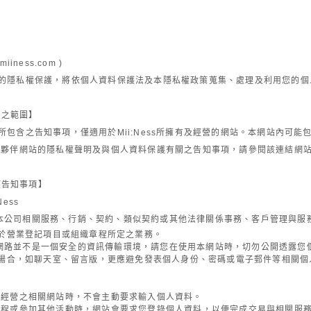
】
miiness.com )
的隱私權保護，將依個人資料保護法及本隱私權政策蒐集、處理及利用您的個
用之範圍】
所包含之告知事項，僅適用於
Mii:Ness
所擁有及經營的網站。本網站內可能
作夥伴網站的隱私權聲明及與個人資料保護有關之告知事項，請參閱該連結網
應告知事項】
Ness
供本公司相關服務、行銷、契約、類似契約或其他法律關係事務、客戶管理與服
營業登記項目或組織章程所定之業務。
際網路並不是一個安全的資訊傳輸環境，請您在使用本網站時，切勿公開透露您
合，如聊天室、留言版，更應避免發表個人身份、密碼或電子郵件等相關個
司經營之相關網站時，不會主動要求輸入個人資料。
流程或參加其他活動時，網站會要求您登錄個人資料，以便完成交易與相關服