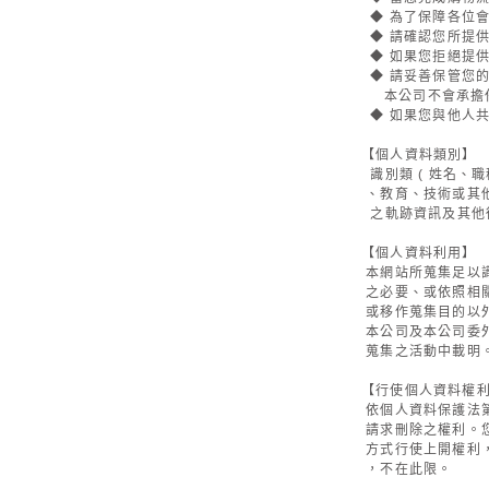
◆ 為了保障各位
◆ 請確認您所提
◆ 如果您拒絕提
◆ 請妥善保管您
本公司不會承擔任
◆ 如果您與他人
【個人資料類別】
識別類 ( 姓名、職
、教育、技術或其他
之軌跡資訊及其他
【個人資料利用】
本網站所蒐集足以
之必要、或依照相關
或移作蒐集目的以
本公司及本公司委外
蒐集之活動中載明
【行使個人資料權
依個人資料保護法第
請求刪除之權利。您
方式行使上開權利
，不在此限。