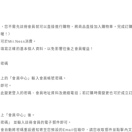
程，您不需先註冊會員就可以直接進行購物，將商品直接加入購物車。完成訂
員喔！〉
於Mii:Ness消費。
得填寫正確的基本個人資料，以免影響往後之會員權益！
及密碼
右上的「會員中心」輸入會員帳號密碼。
料即可。
由此變更登入的密碼、會員地址資料及連絡電話；若訂購時需變更也可於成立
右上「會員中心」後。
密碼」 並輸入註冊會員的電子郵件即可。
會自動將密碼重設通知寄至您預設的Email信箱中，請您收取郵件並點擊內