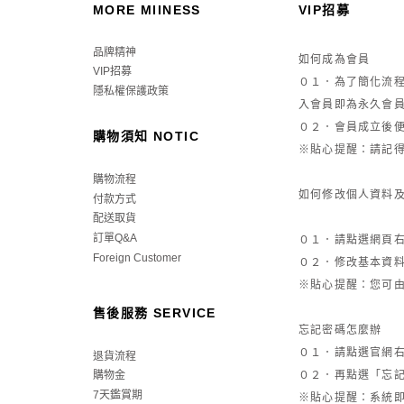
MORE MIINESS
VIP招募
品牌精神
如何成為會員
VIP招募
０１．為了簡化流
隱私權保護政策
入會員即為永久會
０２．會員成立後便可
購物須知 NOTIC
※貼心提醒：請記
購物流程
如何修改個人資料
付款方式
配送取貨
訂單Q&A
０１．請點選網頁
Foreign Customer
０２．修改基本資
※貼心提醒：您可
售後服務 SERVICE
忘記密碼怎麼辦
０１．請點選官網
退貨流程
購物金
０２．再點選「忘記
7天鑑賞期
※貼心提醒：系統即