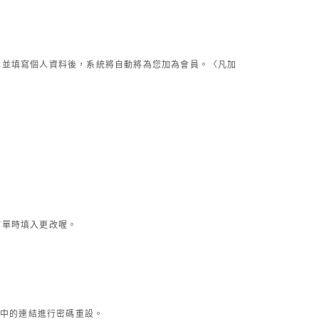
購並填寫個人資料後，系統將自動將為您加為會員。〈凡加
訂單時填入更改喔。
文中的連結進行密碼重設。